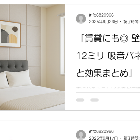
っきりとした白色光。店舗
に。 ・13000K（クールホワイト） … 青
info6820966
プな光。クールな雰囲気に。
2025年9月23日
読了時間:
水・耐UV・耐塩害構造 を採用！ 省エネ性にも優れ、約
50,000時間と長寿命！ 
「賃貸にも◎ 
く」演出したい方にぴったり
ージで詳細をご覧ください。 
12ミリ 吸音パ
https://shorturl.at/K9
と効果まとめ」
夜になるとテレビの音が反響
強部屋で外の騒音がうるさい
抱えていませんか？ 今回ご紹
厚吸音パネル」は、貼るだ
もスタイリッシュな吸音パ
入しやす...
info6820966
2025年9月17日
読了時間: