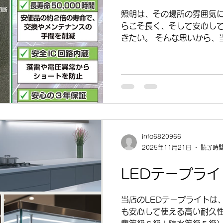
ジ自在の使い勝手。 来客時
照明は、その場所の雰囲気に
積をアップ 普段は重ねてコ
らこそ長く、そして安心し
てサイドテーブル風に 小さ
きたい。 そんな思いから、当店のLEDテープライトは“安
全性”をとても大切にしてい
よるショートを防ぐ安全設計
のが ショート防止IC を内
や急な電圧変動が起きたとき
早く電気を遮断し、 本体や
します。 ② 国際基準をク
基準はもちろん、ヨーロッパ
国際基準をクリアしています。
info6820966
基準。電気製品としての安全性
2025年11月21日
読了時間
健康・環境基準を満たしている
を使わない環境に優しい製品
LEDテープラ
… 北米の安全規格を満たし
③ 安心の3年間保証（※未
当店のLEDテープライトは
ちろん、通常の使用で不具
も安心して使える高い耐久性が
いたします。 長く安心して