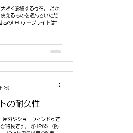
には2台を広げてテーブル面
大きく影響する存在。 だか
ンパクトに ソファ横に配置し
て使えるものを選んでいただ
いほうだけを移
ます。 ① 落雷や電圧異常に
 まず注目していただきたい
蔵した電源線。 万が一、落雷
も、 内部の安全回路がいち
周辺機器の故障リスクを低減
リアした安全品質 日本の安全
や北米の基準など、 複数の
 PSE … 日本の電気安全
を確認 CE … EUの安全・
: 2分
証明 RoHS … 有害物質
であることを示す基準 ETL
イトの耐久性
ていることを示す第三者認証
加工品に限る） 初期不良はも
、 屋外やショーウィンドゥで
合が発生した場合もサポート
特長です。 ① IP65 （防
使っていただけるよ