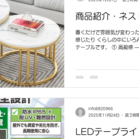
商品紹介・ネス
置くだけで雰囲気が変わったり 使ってみると“便利
感じたり くらしの中にいろんな魅力を秘めているネスト
テーブルです。 ① 高級感 
ン まず目を引くのは天板の
印象を、大理石調の模様が
て、 空間に高級感をもたらします。 大小２つのテーブル
が重なり合う造形や、 艶出
ドのフレームにより、 イン
と高まります。 ② 耐久性 
天板にはキズや汚れに強い素
頑丈な鋼鉄製で 構造もしっ
info6820966
群。 長く愛用できる丈夫さがあります。 家具選びのポイ
2025年11月24日
読了時間
ントである「気を使わずに
です。 ③ 実用性 — 使いたいときに“ちょうどいい”便利さ
LEDテープラ
ネストテーブルの大きな魅力