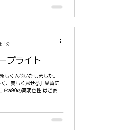
、布の質感、植物の緑み、 そ
のまま美しく浮かび上がります。
が生まれ、 居心地のよい雰
ます。 R90 と R80 の
ん、 写真撮影やディスプレイ
: 1分
ンでも 安心してお使いいた
えるだけで、 見える景色は豊
テープライト
90のやさしい光を体感してみ
商品ページでご覧ください。
 を新しく入荷いたしました。
rl.at/K9b
しく、美しく見せる」品質に
90の高演色性 はご家庭
、商業空間、美術展示にも最
て選べる 4種類の色温度 を
電球色） … 暖かくや
落ち着きのある空間に最適。
500K（昼光色） … く