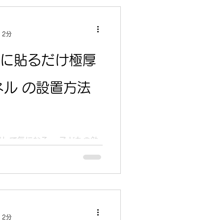
演出やショールームの照明
みのあるシャー
 屋外でも安心して使える 防
 2分
空間を「より美しく、より心地よ
壁に貼るだけ極厚
のライトです。 ぜひ商品ペ
・Amazon➤
ネル の設置方法
bQr ・楽天市場➤...
して気になる… 子どもの勉
… そんな“音のストレス”を
介する「PERSI WOOD 極
けで音の響きを抑え、見た目
ネル。賃貸住まいの方でも導
 2分