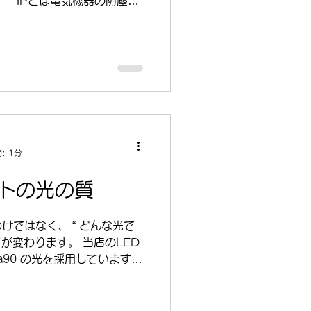
 IPとは電気機器の防塵・
ドです。 防塵等級６級：ホ
ベル 防水等級５級： あらゆ
防水・防塵仕様で雨やほこり
 （※切断した場合は追加の
 ② 耐UV・耐溶剤素材 紫外
も強い、特殊PVCを使用し
ひび割れる、変色するといっ
 さまざまな環境で長くお使
 ③ 耐塩害素材 配線には錆び
: 1分
腐食に強い部品を使用してい
環境でも安心です。 ④ 押出
イトの光の質
ーを一体で成形しているため、
尺形状に強く、水やほこりが
けではなく、 “ どんな光で
切断した場合は追加の防水処
さが変わります。 当店のLED
 しなやかで折れにくく、
a90 の光を採用しています。
なLEDに多い Ra80 は白
な色のニュアンスが少し失わ
のり平坦に感じられることが