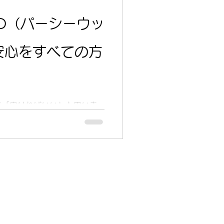
OD（パーシーウッ
安心をすべての方
に「安ければいい」と思いま
安心」でしょうか？
シーウッド）は、そのどちらでも
ることを前提に、手に取りや
れが私たちのブランド理念で
 「安心して選べる品質」をす
てのお客様にとって“信頼でき
ています。 ✅ 高品質であるこ
 ✅ 購入後も安心であること
現するために、製品開発・サ