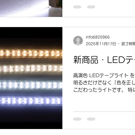
あります。 一方で Ra90 の光は、 太陽光に近い自然な
色合い。 木目のあたたかさ
んな “ 本来の色 ” がそ
空間全体に深みややわらかさ
囲気づくりにもひと役かってくれ
info6820966
比較 お部屋づくりはもちろ
2025年11月17日
読了時間
など色の正確さが大切なシー
だけます。 光の質を少し変
新商品・LED
かになるもの。 ぜひ、Ra
てください。 詳細は以下の
高演色 LEDテープライト
・Amazon➤ https://shortu
明るさだけでなく「色を正
こだわったライトです。 特に Ra
での演出だけでなく、撮影
適です。 空間や用途に合わせ
ご用意しております。 ・3000K（
わらかな光。リビングなど
・4000K（自然色） … 自然で柔らかい明るさ。作業スペ
ースやオフィスにおすすめ。 ・6