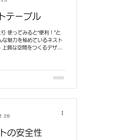
トテーブル
！”と
— 上質な空間をつくるデザイ
デザイン。 丸みがやわらかい
落ち着いた雰囲気を演出し
し加工が施されているゴール
テリアとしての美しさが自然
— 毎日使うからこその丈夫さ
材を採用。 スチールの脚は
かりとしており安定感が抜
: 2分
使える」をかなえるテーブル
イトの安全性
は、なんといっても アレン