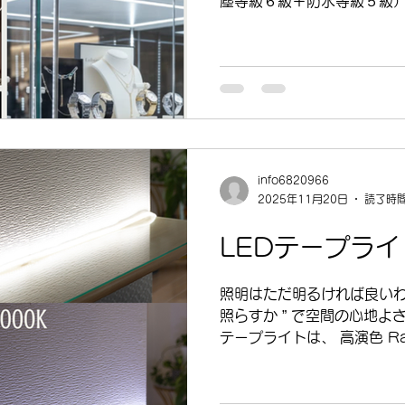
塵等級６級＋防水等級５級）
防水性能を示す国際規格コー
コリが内部に入らない最高レ
る方向からの噴流水に強い 
からしっかりガードします。
防水処理が必要） 浸水テスト
線による劣化を抑え、溶剤に
ています。 表面が溶ける、
たトラブルが起こりにくく、
info6820966
いいただけます。 特殊PVC
2025年11月20日
読了時間
にくい全銅線を、基盤には
るため、 海辺や塩分の多い
LEDテープラ
成形方式 LED本体とカバ
継ぎ目が少なく丈夫で、長
照明はただ明るければ良いわ
入りにくい構造です。 （※
照らすか ” で空間の心地よ
理が必要） ⑤ 屈曲に強い
テープライトは、 高演色 R
当店 高演色R90 4種類 一般的
く明るく見えますが、 細か
れやすく、 素材の色がほん